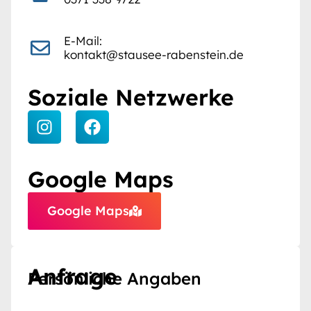
E-Mail:
kontakt@stausee-rabenstein.de
Soziale Netzwerke
Google Maps
Google Maps
Anfrage
Persönliche Angaben